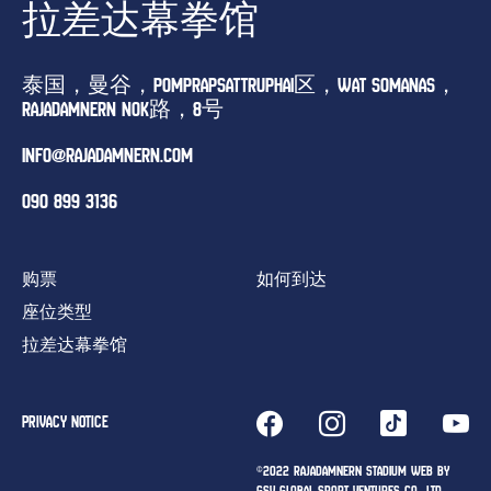
拉差达幕拳馆
泰国，曼谷，POMPRAPSATTRUPHAI区，WAT SOMANAS，
RAJADAMNERN NOK路，8号
INFO@RAJADAMNERN.COM
090 899 3136
购票
如何到达
座位类型
拉差达幕拳馆
PRIVACY NOTICE
©2022 RAJADAMNERN STADIUM WEB BY
GSV GLOBAL SPORT VENTURES CO., LTD.