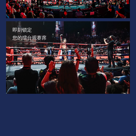
即刻锁定
您的擂台观赛席