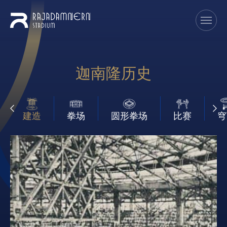
迦南隆历史
建造
拳场
圆形拳场
比赛
穹