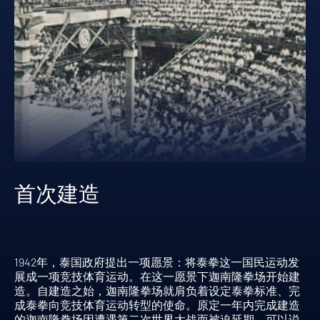
首次建造
1
使
1942年，泰国政府提出一项愿景：将泰拳这一国民运动发
场
展成一项竞技体育运动。在这一愿景下迦南隆拳场开始建
传
造。自建造之始，迦南隆拳场就肩负着设定泰拳标准、完
地
成泰拳向竞技体育运动转型的使命。原定一年内完成建造
了
的迦南隆拳场因遭遇第二次世界大战而被迫延期。可以说